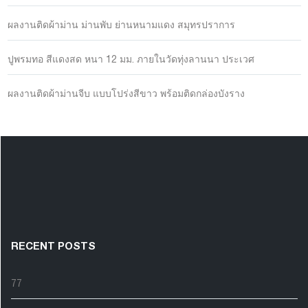
ผลงานติดผ้าม่าน ม่านพับ ย่านหนามแดง สมุทรปราการ
ปูพรมทอ สีแดงสด หนา 12 มม. ภายในวัดทุ่งลานนา ประเวศ
ผลงานติดผ้าม่านจีบ แบบโปร่งสีขาว พร้อมติดกล่องบังราง
RECENT POSTS
77