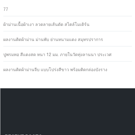
77
ผ้าม่านเนื้อผ้าเงา ลวดลายเส้นดัด สไตล์โมเดิร์น
ผลงานติดผ้าม่าน ม่านพับ ย่านหนามแดง สมุทรปราการ
ปูพรมทอ สีแดงสด หนา 12 มม. ภายในวัดทุ่งลานนา ประเวศ
ผลงานติดผ้าม่านจีบ แบบโปร่งสีขาว พร้อมติดกล่องบังราง