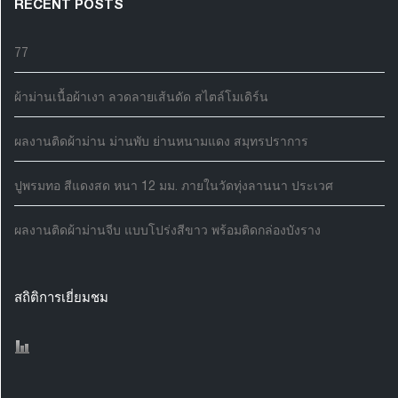
RECENT POSTS
77
ผ้าม่านเนื้อผ้าเงา ลวดลายเส้นดัด สไตล์โมเดิร์น
ผลงานติดผ้าม่าน ม่านพับ ย่านหนามแดง สมุทรปราการ
ปูพรมทอ สีแดงสด หนา 12 มม. ภายในวัดทุ่งลานนา ประเวศ
ผลงานติดผ้าม่านจีบ แบบโปร่งสีขาว พร้อมติดกล่องบังราง
สถิติการเยี่ยมชม