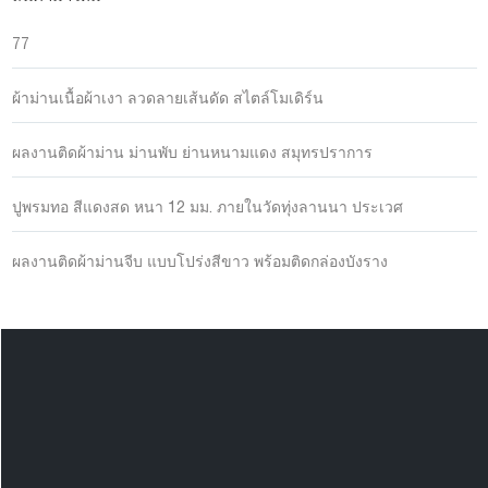
77
ผ้าม่านเนื้อผ้าเงา ลวดลายเส้นดัด สไตล์โมเดิร์น
ผลงานติดผ้าม่าน ม่านพับ ย่านหนามแดง สมุทรปราการ
ปูพรมทอ สีแดงสด หนา 12 มม. ภายในวัดทุ่งลานนา ประเวศ
ผลงานติดผ้าม่านจีบ แบบโปร่งสีขาว พร้อมติดกล่องบังราง