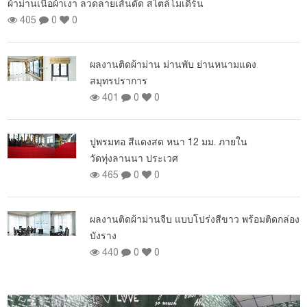
ผลงานติดตั้งฉากกั้นห้อง แบบทึบ ที่หมู่บ้านสุรริยา
เพอร์เฟค หนามแดง
183
0
0
งานปูพรมทอ สีแดง ขั้นบันได ย่านประชาชื่น
207
0
0
ม่านม้วน Dimout ราคาโปรโมชั่น
178
0
0
่อง
ม่านม้วน ประเภท Blackout ราคาโปรโมชั่น
233
0
0