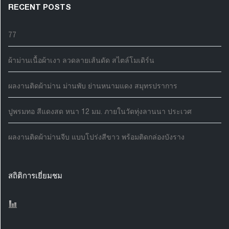
RECENT POSTS
77
ผ้าม่านเนื้อผ้าเงา ลวดลายเส้นดัด สไตล์โมเดิร์น
ผลงานติดผ้าม่าน ม่านพับ ย่านหนามแดง สมุทรปราการ
ปูพรมทอ สีแดงสด หนา 12 มม. ภายในวัดทุ่งลานนา ประเวศ
ผลงานติดผ้าม่านจีบ แบบโปร่งสีขาว พร้อมติดกล่องบังราง
สถิติการเยี่ยมชม