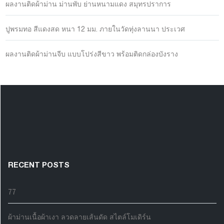
ผลงานติดผ้าม่าน ม่านพับ ย่านหนามแดง สมุทรปราการ
ปูพรมทอ สีแดงสด หนา 12 มม. ภายในวัดทุ่งลานนา ประเวศ
ผลงานติดผ้าม่านจีบ แบบโปร่งสีขาว พร้อมติดกล่องบังราง
RECENT POSTS
77
ผ้าม่านเนื้อผ้าเงา ลวดลายเส้นดัด สไตล์โมเดิร์น