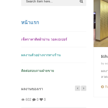
หน้าแรก
เช็คราคาติดผ้าม่าน วอลเปเปอร์
ผลงานตัวอย่างจากทางร้าน
ผลง
by
a
ติดต่อสอบถามฝ่ายขาย
ผลงา
ลวดล
R
ผลงานของเรา
้งผ้าม่านจีบ สี
602
0
0
นนิรันดร์ วิลล์