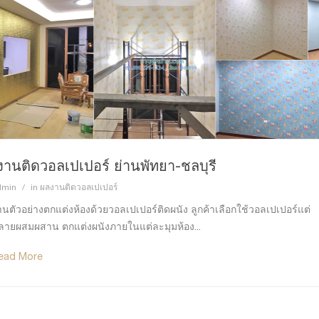
านติดวอลเปเปอร์ ย่านพัทยา-ชลบุรี
dmin
in
ผลงานติดวอลเปเปอร์
นตัวอย่างตกแต่งห้องด้วยวอลเปเปอร์ติดผนัง ลูกค้าเลือกใช้วอลเปเปอร์แต่
ายผสมผสาน ตกแต่งผนังภายในแต่ละมุมห้อง...
ead More
ผลงานติดตั้งผ้าม่านจีบ สี
602
0
0
ฟ้า หมู่บ้านนิรันดร์ วิลล์