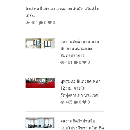
พย์บุญชัย
ผ้าม่านเนื้อผ้าเงา ลวดลายเส้นดัด สไตล์โม
0
0
เดิร์น
404
0
0
ั้งฉากกั้นห้อง
หมู่บ้านสุรริยา
ผลงานติดผ้าม่าน ม่าน
 หนามแดง
พับ ย่านหนามแดง
0
0
สมุทรปราการ
401
0
0
อ สีแดง ขั้น
นประชาชื่น
ปูพรมทอ สีแดงสด หนา
0
0
12 มม. ภายใน
วัดทุ่งลานนา ประเวศ
 Dimout ราคา
465
0
0
0
0
ผลงานติดผ้าม่านจีบ
แบบโปร่งสีขาว พร้อมติด