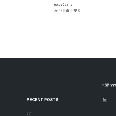
 ประเภท
กล่องบังราง
 ราคาโปรโม
439
0
0
0
0
สถิติการ
RECENT POSTS
77