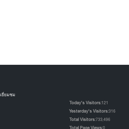
ม่านม้วน ประเภท
กล่องบังราง
Blackout ราคาโปรโม
439
0
0
ชั่น
233
0
0
เยี่ยมชม
Today's Visitors:
121
Yesterday's Visitors:
316
Total Visitors:
733,496
Total Page Views:
0