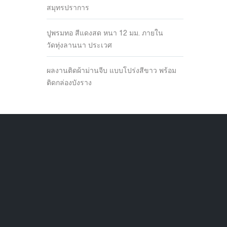
สมุทรปราการ
ปูพรมทอ สีแดงสด หนา 12 มม. ภายใน
วัดทุ่งลานนา ประเวศ
ผลงานติดผ้าม่านจีบ แบบโปร่งสีขาว พร้อม
ติดกล่องบังราง