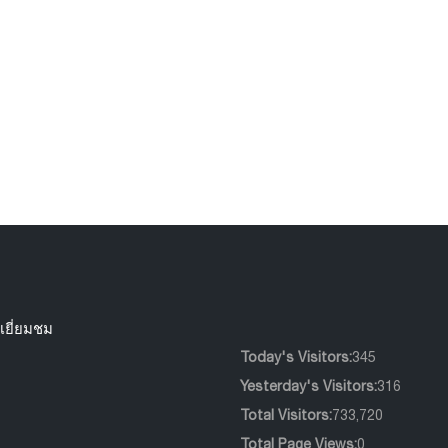
ม่านม้วน ประเภท
กล่องบังราง
Blackout ราคาโปรโม
439
0
0
ชั่น
233
0
0
เยี่ยมชม
Today's Visitors:
345
Yesterday's Visitors:
316
Total Visitors:
733,720
Total Page Views:
0