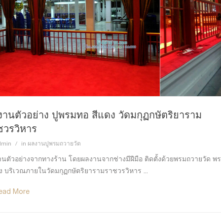
านตัวอย่าง ปูพรมทอ สีแดง วัดมกุฏกษัตริยาราม
ชวรวิหาร
dmin
in
ผลงานปูพรมถวายวัด
นตัวอย่างจากทางร้าน โดยผลงานจากช่างมีฝีมือ ติดตั้งด้วยพรมถวายวัด พ
ง บริเวณภายในวัดมกุฏกษัตริยารามราชวรวิหาร ...
ead More
ผลงานติดตั้งผ้าม่านจีบ สี
603
0
0
ฟ้า หมู่บ้านนิรันดร์ วิลล์