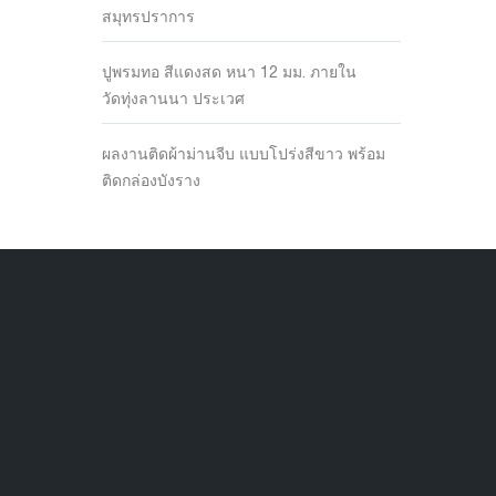
สมุทรปราการ
ปูพรมทอ สีแดงสด หนา 12 มม. ภายใน
วัดทุ่งลานนา ประเวศ
ผลงานติดผ้าม่านจีบ แบบโปร่งสีขาว พร้อม
ติดกล่องบังราง