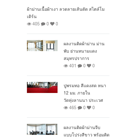
พย์บุญชัย
ผ้าม่านเนื้อผ้าเงา ลวดลายเส้นดัด สไตล์โม
0
0
เดิร์น
405
0
0
ั้งฉากกั้นห้อง
หมู่บ้านสุรริยา
ผลงานติดผ้าม่าน ม่าน
 หนามแดง
พับ ย่านหนามแดง
0
0
สมุทรปราการ
401
0
0
อ สีแดง ขั้น
นประชาชื่น
ปูพรมทอ สีแดงสด หนา
0
0
12 มม. ภายใน
วัดทุ่งลานนา ประเวศ
 Dimout ราคา
465
0
0
0
0
ผลงานติดผ้าม่านจีบ
แบบโปร่งสีขาว พร้อมติด