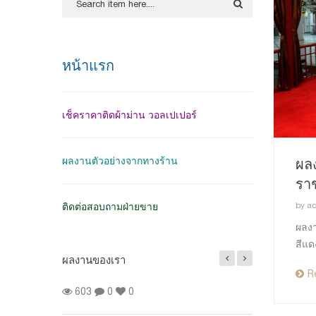
หน้าแรก
เช็คราคาติดผ้าม่าน วอลเปเปอร์
ผลงานตัวอย่างจากทางร้าน
ผลง
รา
by
a
ติดต่อสอบถามฝ่ายขาย
ผลงา
สีแด
ผลงานของเรา
R
้งผ้าม่านจีบ สี
603
0
0
นนิรันดร์ วิลล์