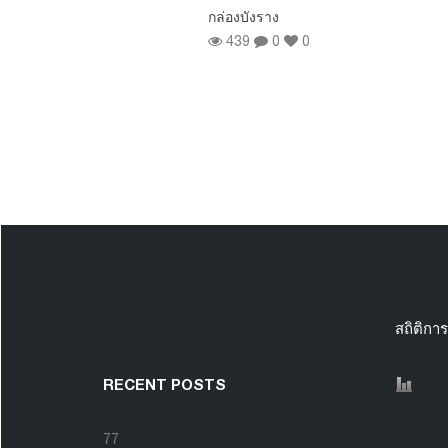
 ประเภท
กล่องบังราง
 ราคาโปรโม
439
0
0
0
0
สถิติการ
RECENT POSTS
77