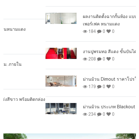
ผ
ผลงานติดตั้งฉากกั้นห้อง แบบทึบ ที่หมู่บ้านสุรริยา
เพอร์เฟค หนามแดง
184
0
0
งานปูพรมทอ สีแดง ขั้นบันได ย่านประชาชื่น
208
0
0
ม่านม้วน Dimout ราคาโปรโมชั่น
179
0
0
อง
ม่านม้วน ประเภท Blackout ราคาโปรโมชั่น
234
0
0