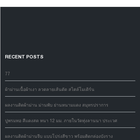
RECENT POSTS
77
ผ้าม่านเนื้อผ้าเงา ลวดลายเส้นดัด สไตล์โมเดิร์น
ผลงานติดผ้าม่าน ม่านพับ ย่านหนามแดง สมุทรปราการ
ปูพรมทอ สีแดงสด หนา 12 มม. ภายในวัดทุ่งลานนา ประเวศ
ผลงานติดผ้าม่านจีบ แบบโปร่งสีขาว พร้อมติดกล่องบังราง