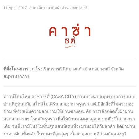
11 April, 2017
in
เช็คราคาติดผ้าม่าน วอลเปเปอร์
ที่ตั้งโครงการ :
ถ.โรงเรียนราชวินิตบางแก้ว อำเภอบางพลี จังหวัด
สมุทรปราการ
ทาวน์โฮมใหม่ คาซ่า ซิตี้ (CASA CITY) ย่านบางนา สมุทรปราการ แบบ
บ้านที่ดูทันสมัย สไตล์โมเดิร์น สวยงาม หรูหรา แต่..มีอีกสิ่งที่ไม่ควรมอง
ข้าม ที่ช่วยเพิ่มความสวยงามให้บ้านของคุณ คือ การเลือกติดตั้งผ้าม่าน
ลวดลายสวยๆ โทนสีหรูหรา เพื่อให้บ้านของคุณดูสวยงามยิ่งขึ้นมากกว่า
เดิม วันนี้เรามีโปรโมชั่นสุดแสนพิเศษที่จะมามอบให้กับลูกค้า ติดผ้าม่าน
ราคาเดียวทั้งหลัง ในราคาที่ถูกสุดๆ เนื้อผ้าคุณภาพดี ป้องกันแสงยูวี