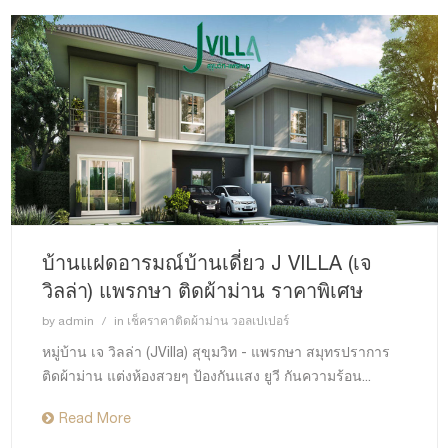
บ้านแฝดอารมณ์บ้านเดี่ยว J VILLA (เจ
วิลล่า) แพรกษา ติดผ้าม่าน ราคาพิเศษ
by
admin
in
เช็คราคาติดผ้าม่าน วอลเปเปอร์
หมู่บ้าน เจ วิลล่า (JVilla) สุขุมวิท - แพรกษา สมุทรปราการ
ติดผ้าม่าน แต่งห้องสวยๆ ป้องกันแสง ยูวี กันความร้อน...
Read More