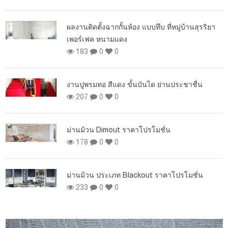
ผ
ผลงานติดตั้งฉากกั้นห้อง แบบทึบ ที่หมู่บ้านสุรริยา
เพอร์เฟค หนามแดง
183
0
0
งานปูพรมทอ สีแดง ขั้นบันได ย่านประชาชื่น
207
0
0
ม่านม้วน Dimout ราคาโปรโมชั่น
178
0
0
อง
ม่านม้วน ประเภท Blackout ราคาโปรโมชั่น
233
0
0