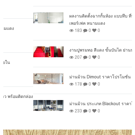
ผ
ผลงานติดตั้งฉากกั้นห้อง แบบทึบ ที่หมู่บ้านสุรริยา
เพอร์เฟค หนามแดง
183
0
0
งานปูพรมทอ สีแดง ขั้นบันได ย่านประชาชื่น
207
0
0
ม่านม้วน Dimout ราคาโปรโมชั่น
178
0
0
อง
ม่านม้วน ประเภท Blackout ราคาโปรโมชั่น
233
0
0