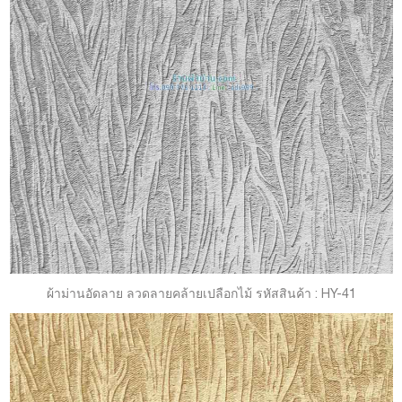
ผ้าม่านอัดลาย ลวดลายคล้ายเปลือกไม้ รหัสสินค้า : HY-41