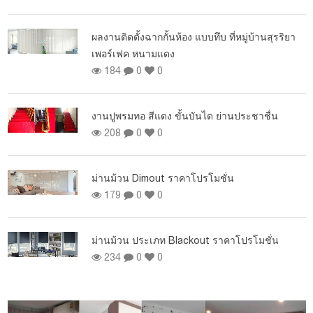
ผ
ผลงานติดตั้งฉากกั้นห้อง แบบทึบ ที่หมู่บ้านสุรริยา
เพอร์เฟค หนามแดง
184
0
0
งานปูพรมทอ สีแดง ขั้นบันได ย่านประชาชื่น
208
0
0
ม่านม้วน Dimout ราคาโปรโมชั่น
179
0
0
อง
ม่านม้วน ประเภท Blackout ราคาโปรโมชั่น
234
0
0