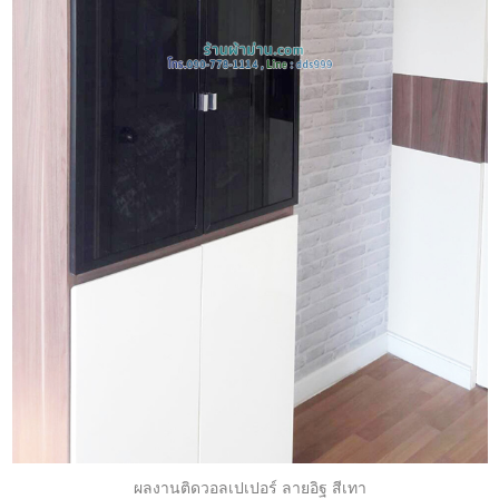
ผลงานติดวอลเปเปอร์ ลายอิฐ สีเทา