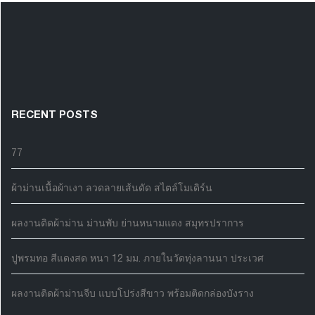
RECENT POSTS
77
ผ้าม่านเนื้อผ้าเงา ลวดลายเส้นดัด สไตล์โมเดิร์น
ผลงานติดผ้าม่าน ม่านพับ ย่านหนามแดง สมุทรปราการ
ปูพรมทอ สีแดงสด หนา 12 มม. ภายในวัดทุ่งลานนา ประเวศ
ผลงานติดผ้าม่านจีบ แบบโปร่งสีขาว พร้อมติดกล่องบังราง