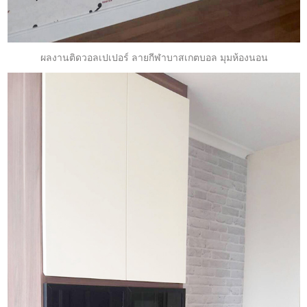
ผลงานติดวอลเปเปอร์ ลายกีฬาบาสเกตบอล มุมห้องนอน