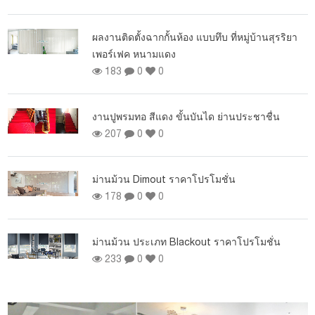
ผ
ผลงานติดตั้งฉากกั้นห้อง แบบทึบ ที่หมู่บ้านสุรริยา
เพอร์เฟค หนามแดง
183
0
0
งานปูพรมทอ สีแดง ขั้นบันได ย่านประชาชื่น
207
0
0
ม่านม้วน Dimout ราคาโปรโมชั่น
178
0
0
อง
ม่านม้วน ประเภท Blackout ราคาโปรโมชั่น
233
0
0