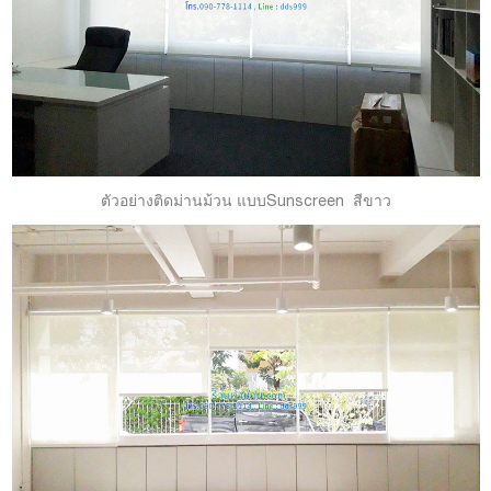
ตัวอย่างติดม่านม้วน แบบSunscreen สีขาว