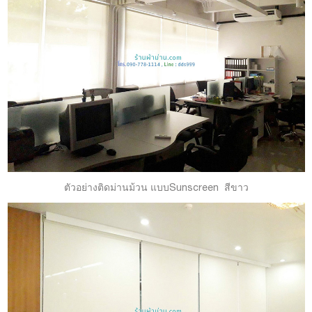
ตัวอย่างติดม่านม้วน แบบSunscreen สีขาว