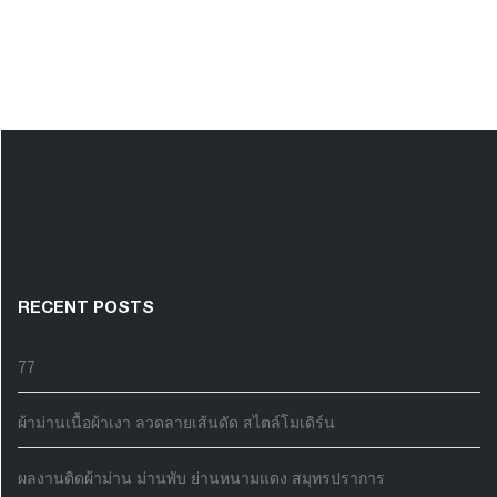
RECENT POSTS
77
ผ้าม่านเนื้อผ้าเงา ลวดลายเส้นดัด สไตล์โมเดิร์น
ผลงานติดผ้าม่าน ม่านพับ ย่านหนามแดง สมุทรปราการ