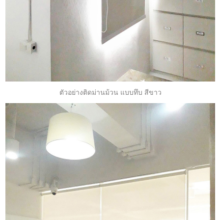
ตัวอย่างติดม่านม้วน แบบทึบ สีขาว