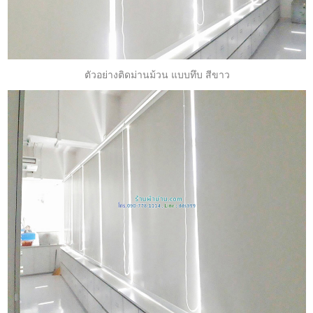
ตัวอย่างติดม่านม้วน แบบทึบ สีขาว