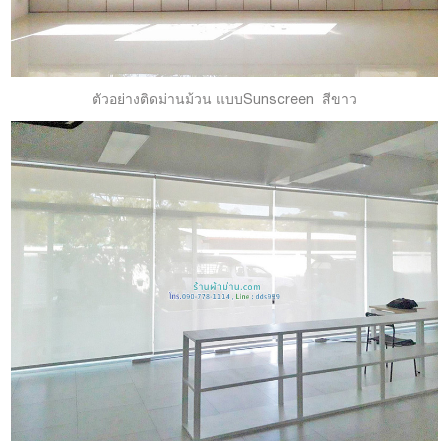
ตัวอย่างติดม่านม้วน แบบSunscreen สีขาว