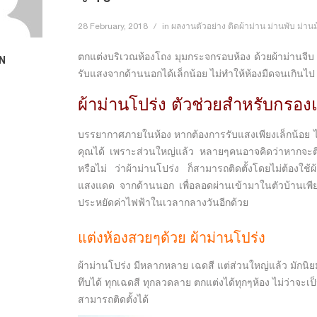
28 February, 2018
in
ผลงานตัวอย่าง ติดผ้าม่าน ม่านพับ ม่าน
าเงา ลวดลายเส้นดัด สไตล์โม
ตกแต่งบริเวณห้องโถง มุมกระจกรอบห้อง ด้วยผ้าม่านจ
N
0
รับแสงจากด้านนอกได้เล็กน้อย ไม่ทำให้ห้องมืดจนเกินไป
ผ้าม่านโปร่ง ตัวช่วยสำหรับกรองแ
ผลงานติดผ้าม่าน ม่าน
บรรยากาศภายในห้อง หากต้องการรับแสงเพียงเล็กน้อย ไม
พับ ย่านหนามแดง
คุณได้ เพราะส่วนใหญ่แล้ว หลายๆคนอาจคิดว่าหากจะติดตั้
สมุทรปราการ
หรือไม่ ว่าผ้าม่านโปร่ง ก็สามารถติดตั้งโดยไม่ต้องใช้ผ
401
0
0
แสงแดด จากด้านนอก เพื่อลอดผ่านเข้ามาในตัวบ้านเพียงเ
ประหยัดค่าไฟฟ้าในเวลากลางวันอีกด้วย
ปูพรมทอ สีแดงสด หนา
12 มม. ภายใน
แต่งห้องสวยๆด้วย ผ้าม่านโปร่ง
วัดทุ่งลานนา ประเวศ
ผ้าม่านโปร่ง มีหลากหลาย เฉดสี แต่ส่วนใหญ่แล้ว มักนิย
465
0
0
ทึบได้ ทุกเฉดสี ทุกลวดลาย ตกแต่งได้ทุกๆห้อง ไม่ว่าจะเ
สามารถติดตั้งได้
ผลงานติดผ้าม่านจีบ