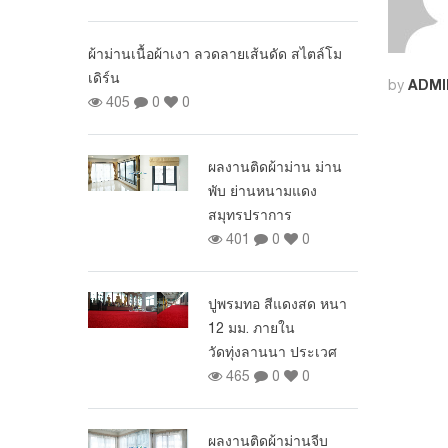
ฟ้า หมู่บ้านนิรันดร์ วิลล์
55 ซอยทรัพย์บุญชัย
นดัด สไตล์โม
ผ้าม่านเนื้อผ้
185
0
0
เดิร์น
ADMI
by
405
0
ผลงานติดตั้งฉากกั้นห้อง
แบบทึบ ที่หมู่บ้านสุรริยา
้าม่าน ม่าน
เพอร์เฟค หนามแดง
หนามแดง
183
0
0
การ
0
0
งานปูพรมทอ สีแดง ขั้น
บันได ย่านประชาชื่น
สีแดงสด หนา
207
0
0
ายใน
นนา ประเวศ
0
0
ม่านม้วน Dimout ราคา
โปรโมชั่น
178
0
0
้าม่านจีบ