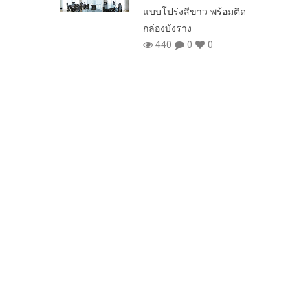
ีขาว พร้อมติด
าง
ม่านม้วน ประเภท
0
0
Blackout ราคาโปรโม
ชั่น
233
0
0