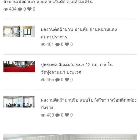
ผ
ผลงานติดตั้งฉากกั้นห้อง แบบทึบ ที่หมู่บ้านสุรริยา
เพอร์เฟค หนามแดง
183
0
0
งานปูพรมทอ สีแดง ขั้นบันได ย่านประชาชื่น
207
0
0
ม่านม้วน Dimout ราคาโปรโมชั่น
178
0
0
อง
ม่านม้วน ประเภท Blackout ราคาโปรโมชั่น
233
0
0