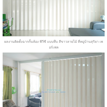
ผลงานติดตั้งฉากกั้นห้อง พีวีซี แบบทึบ สีขาวลายไม้ ที่หมู่บ้านสุริยา เพ
อร์เฟค