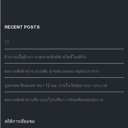
RECENT POSTS
77
ผ้าม่านเนื้อผ้าเงา ลวดลายเส้นดัด สไตล์โมเดิร์น
ผลงานติดผ้าม่าน ม่านพับ ย่านหนามแดง สมุทรปราการ
ปูพรมทอ สีแดงสด หนา 12 มม. ภายในวัดทุ่งลานนา ประเวศ
ผลงานติดผ้าม่านจีบ แบบโปร่งสีขาว พร้อมติดกล่องบังราง
สถิติการเยี่ยมชม