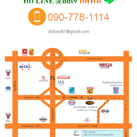
ddswall1@gmail.com